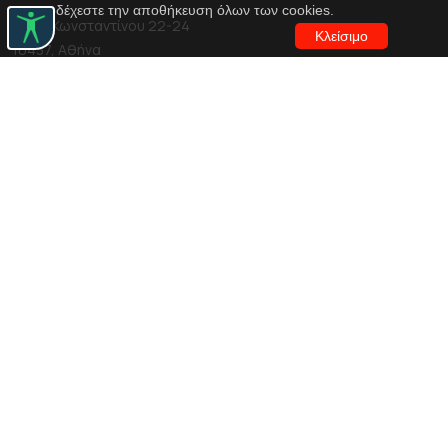
αποδέχεστε την αποθήκευση όλων των cookies.
Αγίου Κωνσταντίνου 22-24
Κλείσιμο
10437, Αθήνα
Τηλ. κέντρο 210 5288100
archive@n-t.gr
Εφαρμογές
Εικονική περιήγηση κοστουμιών
Εικονική ξενάγηση
Travel Through Theatre
Χρηματοδότηση