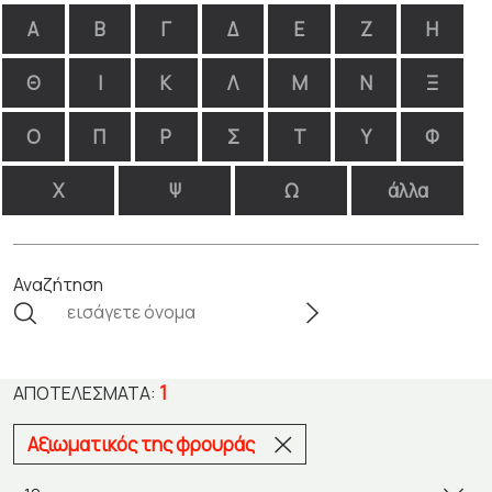
Α
Β
Γ
Δ
Ε
Ζ
Η
Θ
Ι
Κ
Λ
Μ
Ν
Ξ
Ο
Π
Ρ
Σ
Τ
Υ
Φ
Χ
Ψ
Ω
άλλα
Αναζήτηση
1
ΑΠΟΤΕΛΈΣΜΑΤΑ:
Αξιωματικός της φρουράς