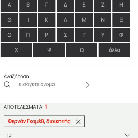
Α
Β
Γ
Δ
Ε
Ζ
Η
Θ
Ι
Κ
Λ
Μ
Ν
Ξ
Ο
Π
Ρ
Σ
Τ
Υ
Φ
Χ
Ψ
Ω
άλλα
Αναζήτηση
1
ΑΠΟΤΕΛΈΣΜΑΤΑ:
Φερνάν Γκομέθ, διοικητής