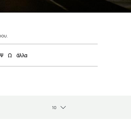
ρου.
Ψ
Ω
άλλα