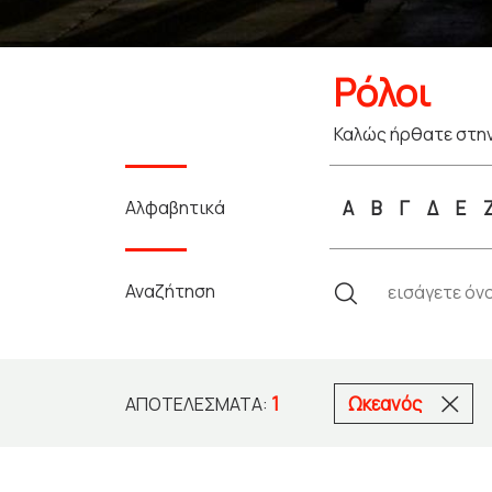
Ρόλοι
Καλώς ήρθατε στην
Αλφαβητικά
Α
Β
Γ
Δ
Ε
Αναζήτηση
1
Ωκεανός
ΑΠΟΤΕΛΈΣΜΑΤΑ: