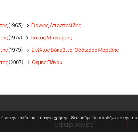
της
(1963)
Γιάννης Αποστολίδης
της
(1974)
Γκίκας Μπινιάρης
της
(1979)
Στέλιος Βόκοβιτς
,
Θόδωρος Μορίδης
της
(2007)
Θέμης Πάνου
φέρει την καλύτερη εμπειρία χρήσης. Θεωρούμε ότι αποδέχεστε την α
Εφαρμογές