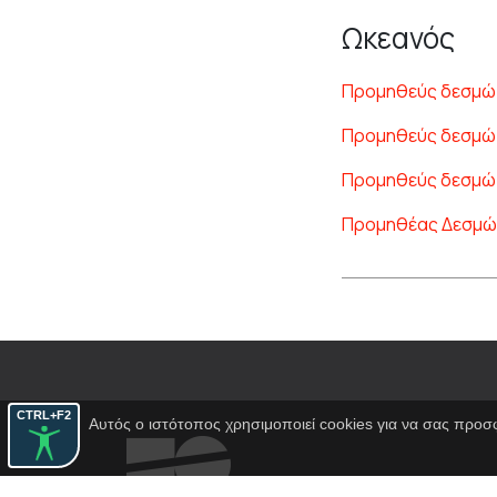
Ωκεανός
Προμηθεύς δεσμώ
Προμηθεύς δεσμώ
Προμηθεύς δεσμώ
Προμηθέας Δεσμώ
CTRL+F2
Αυτός ο ιστότοπος χρησιμοποιεί cookies για να σας προσ