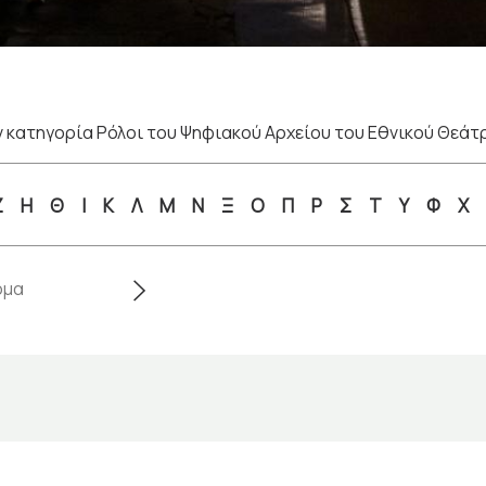
 κατηγορία Ρόλοι του Ψηφιακού Αρχείου του Εθνικού Θεάτ
Ζ
Η
Θ
Ι
Κ
Λ
Μ
Ν
Ξ
Ο
Π
Ρ
Σ
Τ
Υ
Φ
Χ