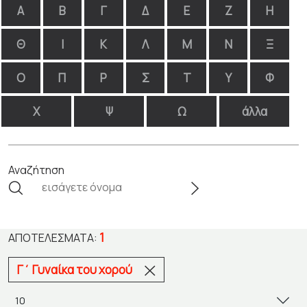
Α
Β
Γ
Δ
Ε
Ζ
Η
Θ
Ι
Κ
Λ
Μ
Ν
Ξ
Ο
Π
Ρ
Σ
Τ
Υ
Φ
Χ
Ψ
Ω
άλλα
Αναζήτηση
1
ΑΠΟΤΕΛΈΣΜΑΤΑ:
Γ΄ Γυναίκα του χορού