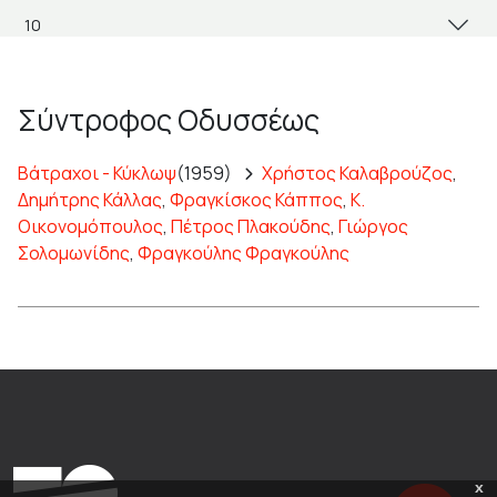
Σύντροφος Οδυσσέως
Βάτραχοι - Κύκλωψ
(1959)
Χρήστος Καλαβρούζος
,
Δημήτρης Κάλλας
,
Φραγκίσκος Κάππος
,
Κ.
Οικονομόπουλος
,
Πέτρος Πλακούδης
,
Γιώργος
Σολομωνίδης
,
Φραγκούλης Φραγκούλης
x