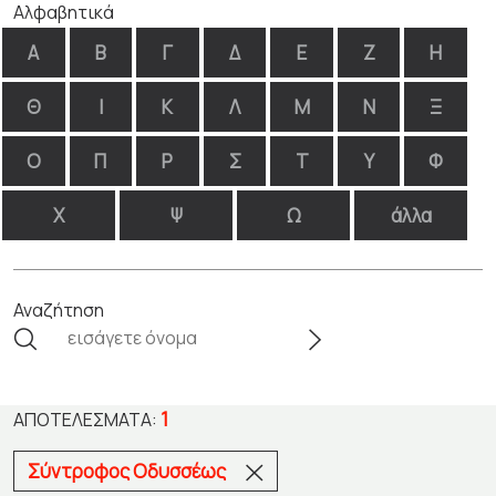
Αλφαβητικά
Α
Β
Γ
Δ
Ε
Ζ
Η
Θ
Ι
Κ
Λ
Μ
Ν
Ξ
Ο
Π
Ρ
Σ
Τ
Υ
Φ
Χ
Ψ
Ω
άλλα
Αναζήτηση
1
ΑΠΟΤΕΛΈΣΜΑΤΑ:
Σύντροφος Οδυσσέως