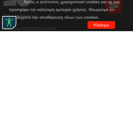
Αυτός ο ιστότοπος χρησιμοποιεί cookies για να σας
προσφέρει την καλύτερη εμπειρία χρήσης. Θεωρούμε ότι
Εθνικό Θέατρο
αποδέχεστε την αποθήκευση όλων των cookies.
Κλείσιμο
Αγίου Κωνσταντίνου 22-24
10437, Αθήνα
Τηλ. κέντρο 210 5288100
archive@n-t.gr
Εφαρμογές
Εικονική περιήγηση κοστουμιών
Εικονική ξενάγηση
Travel Through Theatre