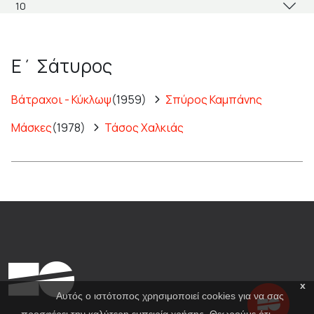
Ε΄ Σάτυρος
Βάτραχοι - Κύκλωψ
(1959)
Σπύρος Καμπάνης
Μάσκες
(1978)
Τάσος Χαλκιάς
x
Αυτός ο ιστότοπος χρησιμοποιεί cookies για να σας