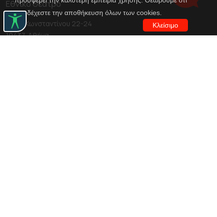
προσφέρει την καλύτερη εμπειρία χρήσης. Θεωρούμε ότι
Εθνικό Θέατρο
αποδέχεστε την αποθήκευση όλων των cookies.
Αγίου Κωνσταντίνου 22-24
Κλείσιμο
10437, Αθήνα
Τηλ. κέντρο 210 5288100
archive@n-t.gr
Εφαρμογές
Εικονική περιήγηση κοστουμιών
Εικονική ξενάγηση
Travel Through Theatre
Χρηματοδότηση