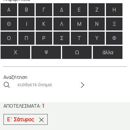
Α
Β
Γ
Δ
Ε
Ζ
Η
Θ
Ι
Κ
Λ
Μ
Ν
Ξ
Ο
Π
Ρ
Σ
Τ
Υ
Φ
Χ
Ψ
Ω
άλλα
Αναζήτηση
1
ΑΠΟΤΕΛΈΣΜΑΤΑ:
Ε΄ Σάτυρος