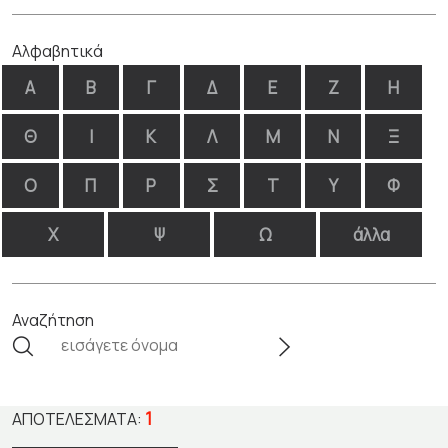
Αλφαβητικά
Α
Β
Γ
Δ
Ε
Ζ
Η
Θ
Ι
Κ
Λ
Μ
Ν
Ξ
Ο
Π
Ρ
Σ
Τ
Υ
Φ
Χ
Ψ
Ω
άλλα
Αναζήτηση
1
ΑΠΟΤΕΛΈΣΜΑΤΑ: