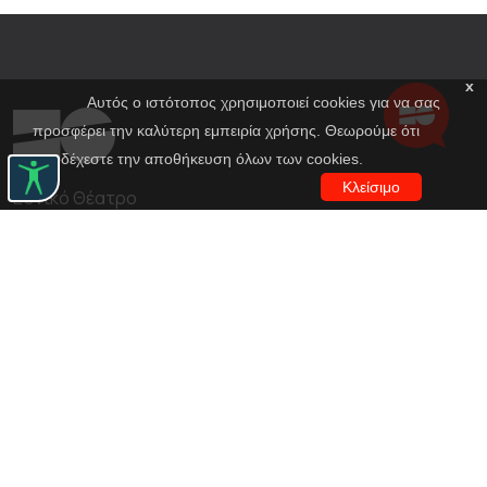
x
Αυτός ο ιστότοπος χρησιμοποιεί cookies για να σας
προσφέρει την καλύτερη εμπειρία χρήσης. Θεωρούμε ότι
αποδέχεστε την αποθήκευση όλων των cookies.
Κλείσιμο
Εθνικό Θέατρο
Αγίου Κωνσταντίνου 22-24
10437, Αθήνα
Τηλ. κέντρο 210 5288100
archive@n-t.gr
Εφαρμογές
Εικονική περιήγηση κοστουμιών