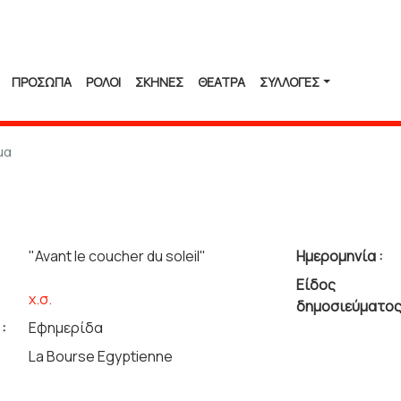
ΠΡΟΣΩΠΑ
ΡΟΛΟΙ
ΣΚΗΝΕΣ
ΘΕΑΤΡΑ
ΣΥΛΛΟΓΈΣ
μα
"Avant le coucher du soleil"
Ημερομηνία :
Είδος
χ.σ.
δημοσιεύματος
:
Εφημερίδα
La Bourse Egyptienne