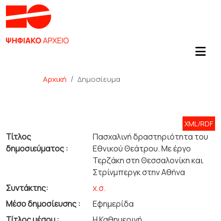
Αρχική
Δημοσίευμα
XML/RDF
Τίτλος
Πασχαλινή δραστηριότητα του
δημοσιεύματος :
Εθνικού Θεάτρου. Με έργο
Τερζάκη στη Θεσσαλονίκη και
Στρίνμπεργκ στην Αθήνα
Συντάκτης:
χ.σ.
Μέσο δημοσίευσης :
Εφημερίδα
Τίτλος μέσου :
Η Καθημερινή