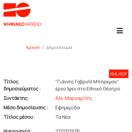
Αρχική
Δημοσίευμα
XML/RDF
Τίτλος
"Γιάννης Γαβριήλ Μπόρκμαν",
δημοσιεύματος :
έργο Ίψεν στο Εθνικό Θέατρο
Συντάκτης:
Αλκ. Μαργαρίτης
Μέσο δημοσίευσης :
Εφημερίδα
Τίτλος μέσου :
Τα Νέα
Ημερομηνία :
22/03/1976