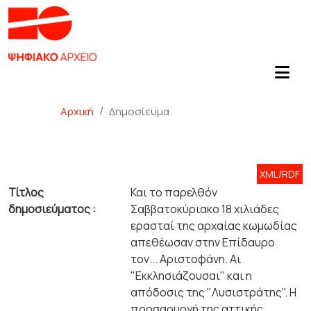
Αρχική
Δημοσίευμα
XML/RDF
Τίτλος
Και το παρελθόν
δημοσιεύματος :
Σαββατοκύριακο 18 χιλιάδες
ερασταί της αρχαίας κωμωδίας
απεθέωσαν στην Επίδαυρο
τον... Αριστοφάνη. Αι
"Εκκλησιάζουσαι" και η
απόδοσις της "Λυσιστράτης". Η
προσαρμογή της αττικής