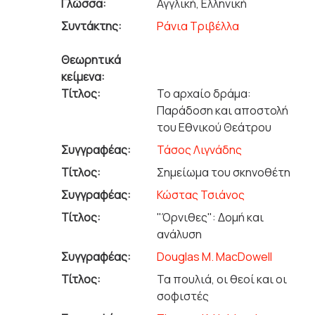
Γλώσσα:
Αγγλική, Ελληνική
Συντάκτης:
Ράνια Τριβέλλα
Θεωρητικά
κείμενα:
Τίτλος:
Το αρχαίο δράμα:
Παράδοση και αποστολή
του Εθνικού Θεάτρου
Συγγραφέας:
Τάσος Λιγνάδης
Τίτλος:
Σημείωμα του σκηνοθέτη
Συγγραφέας:
Κώστας Τσιάνος
Τίτλος:
"Όρνιθες": Δομή και
ανάλυση
Συγγραφέας:
Douglas M. MacDowell
Τίτλος:
Τα πουλιά, οι θεοί και οι
σοφιστές