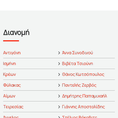
Διανομή
Αντιγόνη
Άννα Συνοδινού
Ισμήνη
Βιβέτα Τσιούνη
Κρέων
Θάνος Κωτσόπουλος
Φύλακας
Παντελής Ζερβός
Αίμων
Δημήτρης Παπαμιχαήλ
Τειρεσίας
Γιάννης Αποστολίδης
Άγγελος
Στέλιος Βόκοβιτς