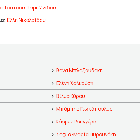
α Τσάτσου-Συμεωνίδου
ία:
Έλλη Νικολαΐδου
Βάνα Μπλαζουδάκη
Ελένη Χαλκούση
Βίλμα Κύρου
Μπάμπης Γιωτόπουλος
Κάρμεν Ρουγγέρη
Σοφία-Μαρία Πυρουνάκη