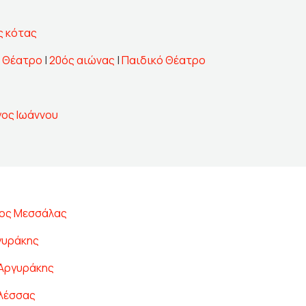
ς κότας
ό Θέατρο
|
20ός αιώνας
|
Παιδικό Θέατρο
γος Ιωάννου
ος Μεσσάλας
γυράκης
Αργυράκης
λέσσας