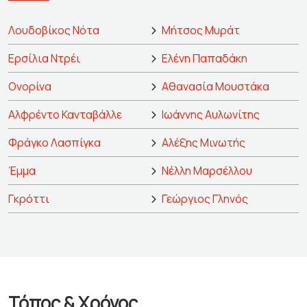
Λουδοβίκος Νότα
Μήτσος Μυράτ
Ερσίλια Ντρέι
Ελένη Παπαδάκη
Ονορίνα
Αθανασία Μουστάκα
Αλφρέντο Κανταβάλλε
Ιωάννης Αυλωνίτης
Φράγκο Λασπίγκα
Αλέξης Μινωτής
Έμμα
Νέλλη Μαρσέλλου
Γκρόττι
Γεώργιος Γληνός
Τόπος & Χρόνος