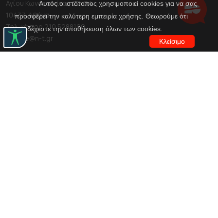
Αγίου Κωνσταντίνου 22-24
Αυτός ο ιστότοπος χρησιμοποιεί cookies για να σας
10437, Αθήνα
προσφέρει την καλύτερη εμπειρία χρήσης. Θεωρούμε ότι
Τηλ. κέντρο 210 5288100
αποδέχεστε την αποθήκευση όλων των cookies.
archive@n-t.gr
Κλείσιμο
Εφαρμογές
Εικονική περιήγηση κοστουμιών
Εικονική ξενάγηση
Travel Through Theatre
Χρηματοδότηση