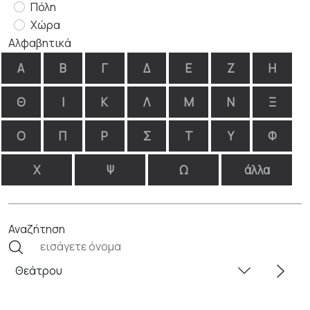
Πόλη
Χώρα
Αλφαβητικά
Α
Β
Γ
Δ
Ε
Ζ
Η
Θ
Ι
Κ
Λ
Μ
Ν
Ξ
Ο
Π
Ρ
Σ
Τ
Υ
Φ
Χ
Ψ
Ω
άλλα
Αναζήτηση