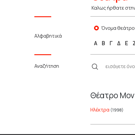
Καλως ήρθατε στην
Όνομα θεάτρο
Αλφαβητικά
Α
Β
Γ
Δ
Ε
Αναζήτηση
Θέατρο Μον
Ηλέκτρα
(1998)