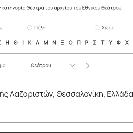
 κατηγορία Θέατρα του αρχείου του Εθνικού Θεάτρου.
υ
Πόλη
Χώρα
Ζ
Η
Θ
Ι
Κ
Λ
Μ
Ν
Ξ
Ο
Π
Ρ
Σ
Τ
Υ
Φ
Χ
ής Λαζαριστών, Θεσσαλονίκη, Ελλάδ