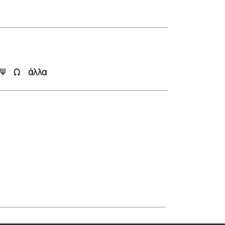
Ψ
Ω
άλλα
α