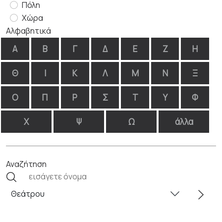
Πόλη
Χώρα
Αλφαβητικά
Α
Β
Γ
Δ
Ε
Ζ
Η
Θ
Ι
Κ
Λ
Μ
Ν
Ξ
Ο
Π
Ρ
Σ
Τ
Υ
Φ
Χ
Ψ
Ω
άλλα
Αναζήτηση