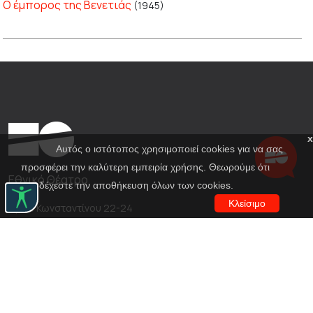
Ο έμπορος της Βενετιάς
(1945)
x
Αυτός ο ιστότοπος χρησιμοποιεί cookies για να σας
προσφέρει την καλύτερη εμπειρία χρήσης. Θεωρούμε ότι
Εθνικό Θέατρο
αποδέχεστε την αποθήκευση όλων των cookies.
Κλείσιμο
Αγίου Κωνσταντίνου 22-24
10437, Αθήνα
Τηλ. κέντρο 210 5288100
archive@n-t.gr
Εφαρμογές