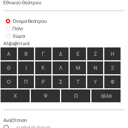
Εθνικού Θεάτρου.
Όνομα θεάτρου
Πόλη
Χώρα
Αλφαβητικά
Α
Β
Γ
Δ
Ε
Ζ
Η
Θ
Ι
Κ
Λ
Μ
Ν
Ξ
Ο
Π
Ρ
Σ
Τ
Υ
Φ
Χ
Ψ
Ω
άλλα
Αναζήτηση