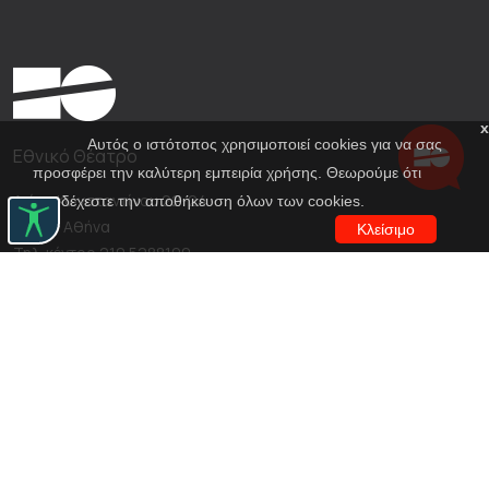
x
Αυτός ο ιστότοπος χρησιμοποιεί cookies για να σας
Εθνικό Θέατρο
προσφέρει την καλύτερη εμπειρία χρήσης. Θεωρούμε ότι
Αγίου Κωνσταντίνου 22-24
αποδέχεστε την αποθήκευση όλων των cookies.
10437, Αθήνα
Κλείσιμο
Τηλ. κέντρο 210 5288100
archive@n-t.gr
Εφαρμογές
Εικονική περιήγηση κοστουμιών