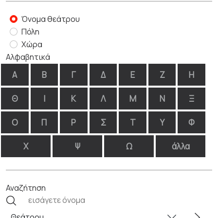
Όνομα θεάτρου
Πόλη
Χώρα
Αλφαβητικά
Α
Β
Γ
Δ
Ε
Ζ
Η
Θ
Ι
Κ
Λ
Μ
Ν
Ξ
Ο
Π
Ρ
Σ
Τ
Υ
Φ
Χ
Ψ
Ω
άλλα
Αναζήτηση