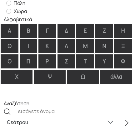
Πόλη
Χώρα
Αλφαβητικά
Α
Β
Γ
Δ
Ε
Ζ
Η
Θ
Ι
Κ
Λ
Μ
Ν
Ξ
Ο
Π
Ρ
Σ
Τ
Υ
Φ
Χ
Ψ
Ω
άλλα
Αναζήτηση