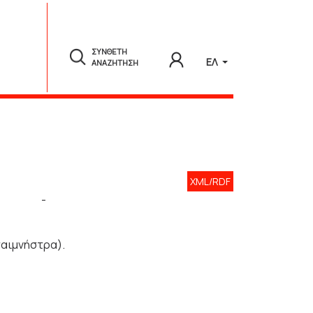
ΣΥΝΘΕΤΗ
ΕΛ
ΑΝΑΖΗΤΗΣΗ
XML/RDF
-
ταιμνήστρα).