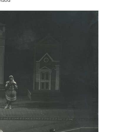
λλάδα