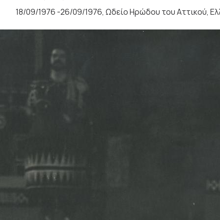
18/09/1976 -26/09/1976, Ωδείο Ηρώδου του Αττικού, Ε