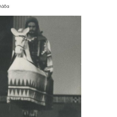
λλάδα