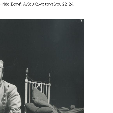
 - Νέα Σκηνή, Αγίου Κωνσταντίνου 22-24,