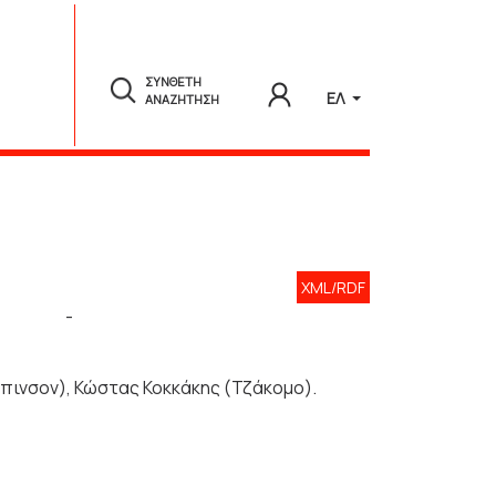
ΣΥΝΘΕΤΗ
ΕΛ
ΑΝΑΖΗΤΗΣΗ
XML/RDF
-
πινσον), Κώστας Κοκκάκης (Τζάκομο).