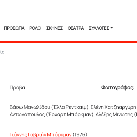
ΠΡΟΣΩΠΑ
ΡΟΛΟΙ
ΣΚΗΝΕΣ
ΘΕΑΤΡΑ
ΣΥΛΛΟΓΈΣ
ία
Πρόβα
Φωτογράφος:
Βάσω Μανωλίδου (Έλλα Ρέντχαϊμ), Ελένη Χατζηαργύρη
Αντωνόπουλος (Έρχαρτ Μπόρκμαν), Αλέξης Μινωτής (Γ
Γιάννης Γαβριήλ Μπόρκμαν
(1976)