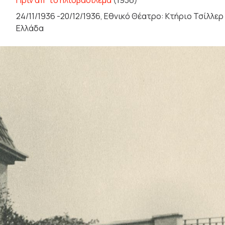
Πριν απ' το ηλιοβασίλεμα
(1936)
24/11/1936 -20/12/1936, Εθνικό Θέατρο: Κτήριο Τσίλλερ
Ελλάδα