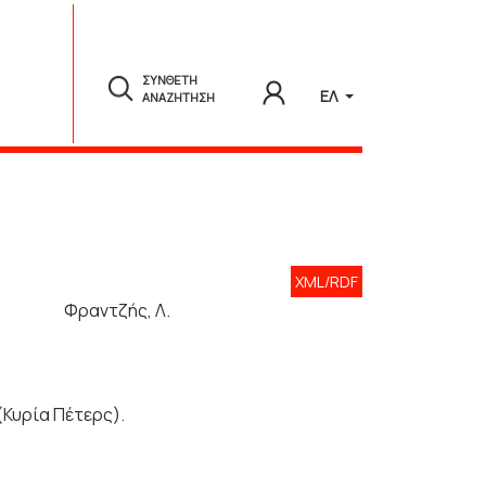
ΣΥΝΘΕΤΗ
ΕΛ
ΑΝΑΖΗΤΗΣΗ
XML/RDF
Φραντζής, Λ.
Κυρία Πέτερς).