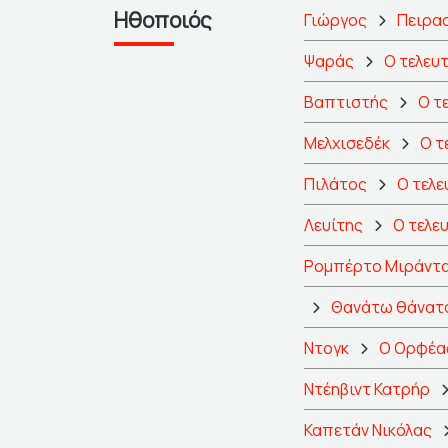
Ηθοποιός
Γιώργος
Πειρα
Ψαράς
Ο τελευ
Βαπτιστής
Ο τ
Μελχισεδέκ
Ο τ
Πιλάτος
Ο τελε
Λευίτης
Ο τελε
Ρομπέρτο Μιράντ
Θανάτω θάνατ
Ντογκ
Ο Ορφέα
Ντέηβιντ Κατρήρ
Καπετάν Νικόλας