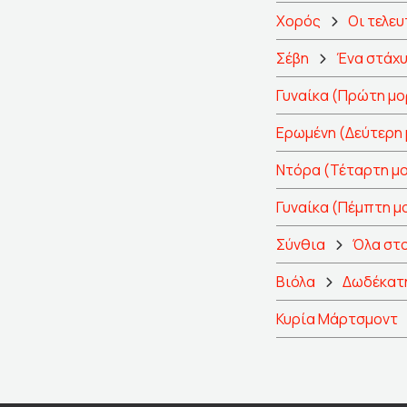
Χορός
Οι τελευ
Σέβη
Ένα στάχυ
Γυναίκα (Πρώτη μ
Ερωμένη (Δεύτερη
Ντόρα (Τέταρτη μ
Γυναίκα (Πέμπτη 
Σύνθια
Όλα στ
Βιόλα
Δωδέκατη
Κυρία Μάρτσμοντ