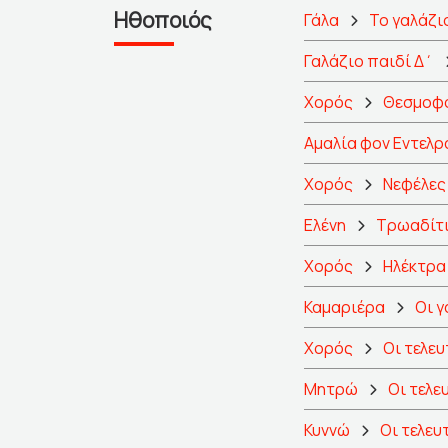
Ηθοποιός
Γάλα
Το γαλάζι
Γαλάζιο παιδί Δ΄
Χορός
Θεσμοφ
Αμαλία φον Εντελρ
Χορός
Νεφέλες
Ελένη
Τρωαδίτ
Χορός
Ηλέκτρα
Καμαριέρα
Οι γ
Χορός
Οι τελευ
Μητρώ
Οι τελε
Κυννώ
Οι τελευ