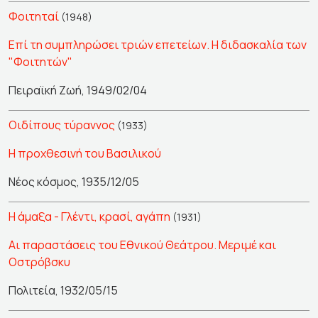
Φοιτηταί
(1948)
Επί τη συμπληρώσει τριών επετείων. Η διδασκαλία των
"Φοιτητών"
Πειραϊκή Ζωή, 1949/02/04
Οιδίπους τύραννος
(1933)
Η προχθεσινή του Βασιλικού
Νέος κόσμος, 1935/12/05
Η άμαξα - Γλέντι, κρασί, αγάπη
(1931)
Αι παραστάσεις του Εθνικού Θεάτρου. Μεριμέ και
Οστρόβσκυ
Πολιτεία, 1932/05/15