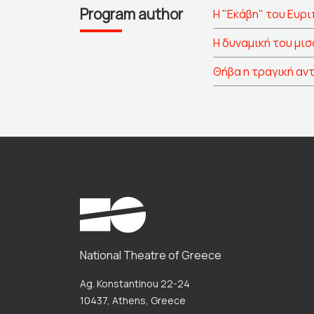
Program author
Η "Εκάβη" του Ευρ
Η δυναμική του μι
Θήβα η τραγική αν
National Theatre of Greece
Ag. Konstantinou 22-24
10437, Athens, Greece