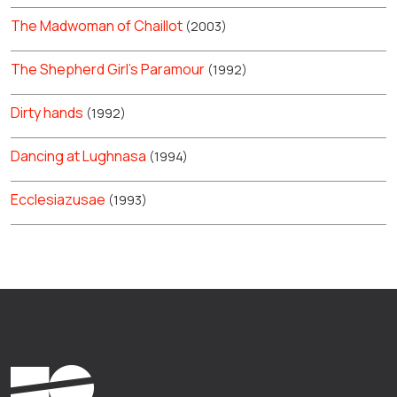
The Madwoman of Chaillot
(2003)
The Shepherd Girl's Paramour
(1992)
Dirty hands
(1992)
Dancing at Lughnasa
(1994)
Ecclesiazusae
(1993)