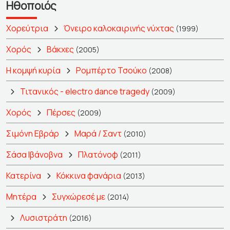
Ηθοποιός
Χορεύτρια
Όνειρο καλοκαιρινής νύχτας
(1999)
Χορός
Βάκχες
(2005)
Η κομψή κυρία
Ρομπέρτο Τσούκο
(2008)
Τιτανικός - electro dance tragedy
(2009)
Χορός
Πέρσες
(2009)
Σιμόνη Εβράρ
Μαρά / Σαντ
(2010)
Σάσα Ιβάνοβνα
Πλατόνοφ
(2011)
Κατερίνα
Κόκκινα φανάρια
(2013)
Μητέρα
Συγχώρεσέ με
(2014)
Λυσιστράτη
(2016)