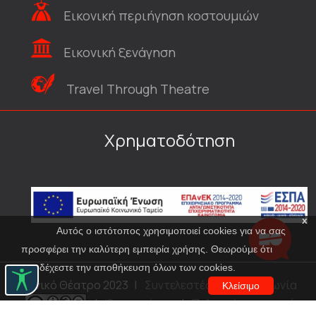
Εικονική περιήγηση κοστουμιών
Εικονική ξενάγηση
Travel Through Theatre
Χρηματοδότηση
x
Αυτός ο ιστότοπος χρησιμοποιεί cookies για να σας
προσφέρει την καλύτερη εμπειρία χρήσης. Θεωρούμε ότι
αποδέχεστε την αποθήκευση όλων των cookies.
© Εθνικό Θέατρο 2023
|
Συντελεστές
|
Επικοινωνία
Κλείσιμο
|
Όροι χρήσης
|
Πολιτική προστασίας