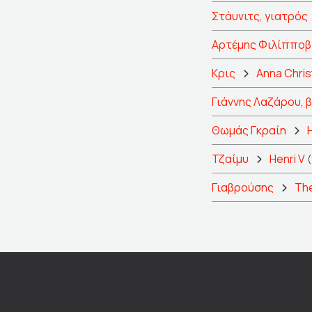
Στάυνιτς, γιατρός
Αρτέμης Φιλίπποβ
Κρις
Anna Chris
Γιάννης Λαζάρου, 
Θωμάς Γκραίη
Τζαίμυ
Henri V
(
Γιαβρούσης
The