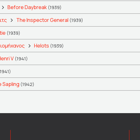
Before Daybreak
(1939)
ιτς
The Inspector General
(1939)
tie
(1939)
βιομήχανος
Helots
(1939)
Henri V
(1941)
1941)
 Sapling
(1942)