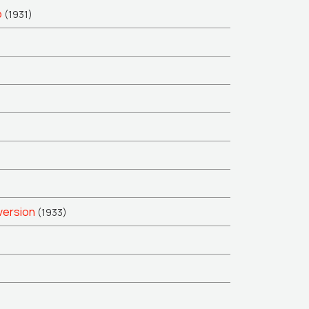
o
(1931)
version
(1933)