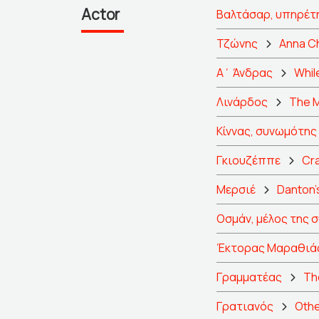
Actor
Βαλτάσαρ, υπηρέτ
Τζώνης
Anna Ch
Α΄ Άνδρας
While
Λινάρδος
The M
Κίννας, συνωμότης
Γκιουζέππε
Cra
Μερσιέ
Danton'
Οσμάν, μέλος της
Έκτορας Μαραθιάς
Γραμματέας
Th
Γρατιανός
Othe