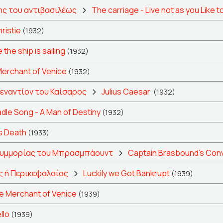
ης του αντιβασιλέως
The carriage - Live not as you Like t
ristie
(1932)
 the ship is sailing
(1932)
erchant of Venice
(1932)
 εναντίον του Καίσαρος
Julius Caesar
(1932)
dle Song - A Man of Destiny
(1932)
s Death
(1933)
 συμμορίας του Μπρασμπάουντ
Captain Brasbound’s Con
 ή Περικεφαλαίας
Luckily we Got Bankrupt
(1939)
e Merchant of Venice
(1939)
llo
(1939)