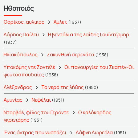
Ηθοποιός
Οσρίκος, αυλικός
Άμλετ
(1937)
Λόρδος Παίλεϋ
Η βεντάλια της λαίδης Γουίντερμηρ
(1937)
Ηλιακόπουλος
Ζακυνθινή σερενάτα
(1938)
Υποκόμης ντε Ζοντελέ
Οι πανουργίες του Σκαπέν-Οι
ψευτοσπουδαίες
(1938)
Αλέξανδρος
Το νερό της λήθης
(1950)
Αμυνίας
Νεφέλαι
(1951)
Ντορβάλ, φίλος του Γερόντε
Ο καλόκαρδος
γκρινιάρης
(1951)
Ένας άντρας που νυστάζει
Δάφνη Λωρεόλα
(1951)