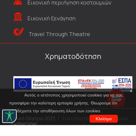
Εικονική περιήγηση κοστουμιών
Εικονική ξενάγηση
Travel Through Theatre
Χρηματοδότηση
x
Αυτός ο ιστότοπος χρησιμοποιεί cookies για να σας
προσφέρει την καλύτερη εμπειρία χρήσης. Θεωρούμε ότι
αποδέχεστε την αποθήκευση όλων των cookies.
© Εθνικό Θέατρο 2023
|
Συντελεστές
|
Επικοινωνία
Κλείσιμο
|
Όροι χρήσης
|
Πολιτική προστασίας