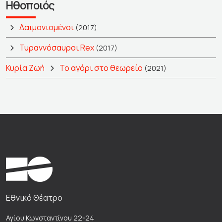
Ηθοποιός
Δαιμονισμένοι
(2017)
Τυραννόσαυροι Rex
(2017)
Κυρία Ζωή
Το αγόρι στο θεωρείο
(2021)
Εθνικό Θέατρο
Αγίου Κωνσταντίνου 22-24