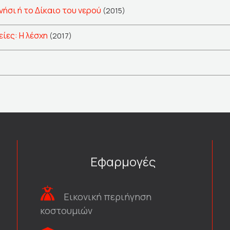
σι ή το Δίκαιο του νερού
(2015)
ίες: Η λέσχη
(2017)
)
Εφαρμογές
Εικονική περιήγηση
κοστουμιών