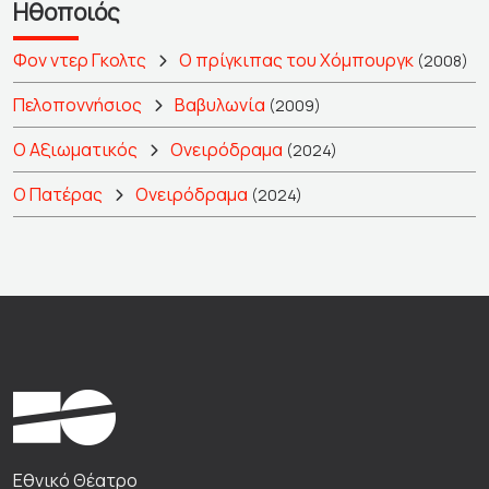
Ηθοποιός
Φον ντερ Γκολτς
Ο πρίγκιπας του Χόμπουργκ
(2008)
Πελοποννήσιος
Βαβυλωνία
(2009)
Ο Αξιωματικός
Ονειρόδραμα
(2024)
Ο Πατέρας
Ονειρόδραμα
(2024)
Εθνικό Θέατρο