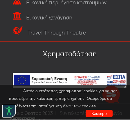
Εικονική περιήγηση κοστουμιών
Εικονική ξενάγηση
Travel Through Theatre
Χρηματοδότηση
x
Αυτός ο ιστότοπος χρησιμοποιεί cookies για να σας
προσφέρει την καλύτερη εμπειρία χρήσης. Θεωρούμε ότι
αποδέχεστε την αποθήκευση όλων των cookies.
© Εθνικό Θέατρο 2023
|
Συντελεστές
|
Επικοινωνία
Κλείσιμο
|
Όροι χρήσης
|
Πολιτική προστασίας