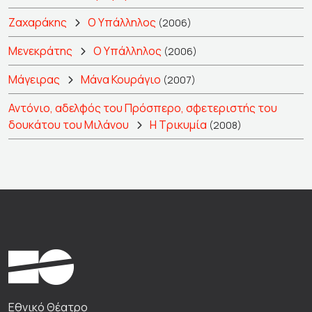
Ζαχαράκης
Ο Υπάλληλος
(2006)
Μενεκράτης
Ο Υπάλληλος
(2006)
Μάγειρας
Μάνα Κουράγιο
(2007)
Αντόνιο, αδελφός του Πρόσπερο, σφετεριστής του
δουκάτου του Μιλάνου
Η Τρικυμία
(2008)
Εθνικό Θέατρο