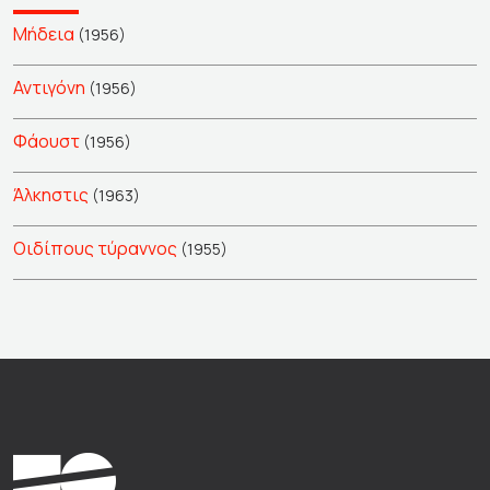
Μήδεια
(1956)
Αντιγόνη
(1956)
Φάουστ
(1956)
Άλκηστις
(1963)
Οιδίπους τύραννος
(1955)