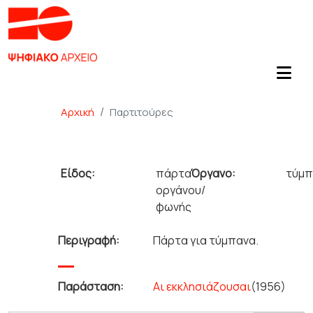
Αρχική
Παρτιτούρες
Είδος:
πάρτα
Όργανο:
τύμπ
οργάνου/
φωνής
Περιγραφή:
Πάρτα για τύμπανα.
Παράσταση:
Αι εκκλησιάζουσαι
(1956)