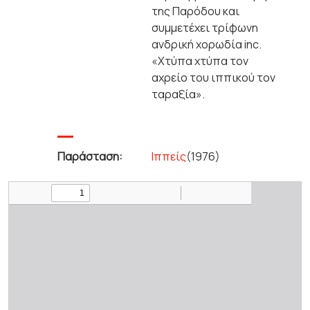
της Παρόδου και
συμμετέχει τρίφωνη
ανδρική χορωδία inc.
«Χτύπα χτύπα τον
αχρείο του ιππικού τον
ταραξία».
Παράσταση:
Ιππείς
(1976)