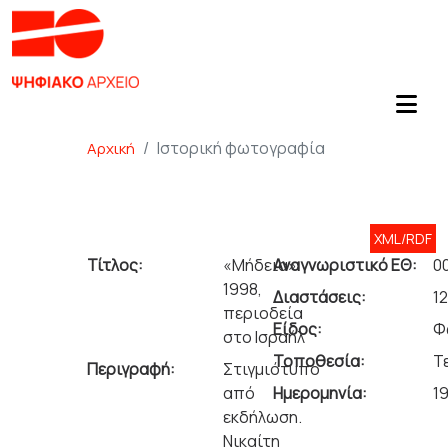
Ιστορική φωτογραφία
Αρχική
XML/RDF
Τίτλος:
«Μήδεια»
Αναγνωριστικό ΕΘ:
0
1998,
Διαστάσεις:
12
περιοδεία
Είδος:
Φ
στο Ισραήλ
Τοποθεσία:
Τ
Περιγραφή:
Στιγμιότυπο
από
Ημερομηνία:
1
εκδήλωση.
Νικαίτη