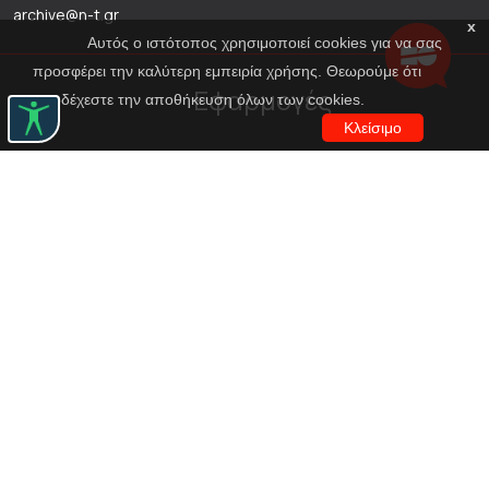
archive@n-t.gr
x
Αυτός ο ιστότοπος χρησιμοποιεί cookies για να σας
προσφέρει την καλύτερη εμπειρία χρήσης. Θεωρούμε ότι
Εφαρμογές
αποδέχεστε την αποθήκευση όλων των cookies.
Κλείσιμο
Εικονική περιήγηση κοστουμιών
Εικονική ξενάγηση
Travel Through Theatre
Χρηματοδότηση