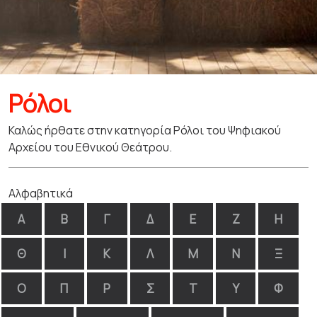
Ρόλοι
Καλώς ήρθατε στην κατηγορία Ρόλοι του Ψηφιακού
Αρχείου του Εθνικού Θεάτρου.
Αλφαβητικά
Α
Β
Γ
Δ
Ε
Ζ
Η
Θ
Ι
Κ
Λ
Μ
Ν
Ξ
Ο
Π
Ρ
Σ
Τ
Υ
Φ