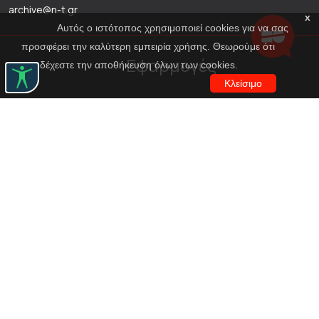
archive@n-t.gr
x
Αυτός ο ιστότοπος χρησιμοποιεί cookies για να σας
προσφέρει την καλύτερη εμπειρία χρήσης. Θεωρούμε ότι
Εφαρμογές
αποδέχεστε την αποθήκευση όλων των cookies.
Κλείσιμο
Εικονική περιήγηση κοστουμιών
Εικονική ξενάγηση
Travel Through Theatre
Χρηματοδότηση