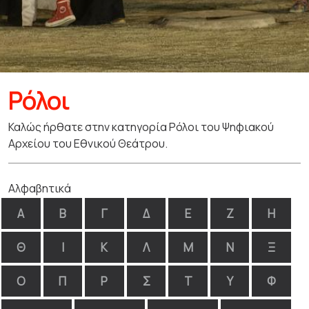
Ρόλοι
Καλώς ήρθατε στην κατηγορία Ρόλοι του Ψηφιακού
Αρχείου του Εθνικού Θεάτρου.
Αλφαβητικά
Α
Β
Γ
Δ
Ε
Ζ
Η
Θ
Ι
Κ
Λ
Μ
Ν
Ξ
Ο
Π
Ρ
Σ
Τ
Υ
Φ