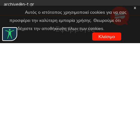
archive@n-t.gr
x
Αυτός ο ιστότοπος χρησιμοποιεί cookies για να σας
προσφέρει την καλύτερη εμπειρία χρήσης. Θεωρούμε ότι
Εφαρμογές
αποδέχεστε την αποθήκευση όλων των cookies.
Κλείσιμο
Εικονική περιήγηση κοστουμιών
Εικονική ξενάγηση
Travel Through Theatre
Χρηματοδότηση