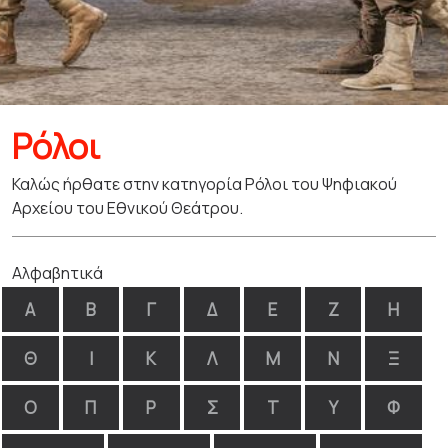
Ρόλοι
Καλώς ήρθατε στην κατηγορία Ρόλοι του Ψηφιακού
Αρχείου του Εθνικού Θεάτρου.
Αλφαβητικά
Α
Β
Γ
Δ
Ε
Ζ
Η
Θ
Ι
Κ
Λ
Μ
Ν
Ξ
Ο
Π
Ρ
Σ
Τ
Υ
Φ