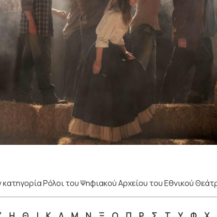
 κατηγορία Ρόλοι του Ψηφιακού Αρχείου του Εθνικού Θεάτ
Ζ
Η
Θ
Ι
Κ
Λ
Μ
Ν
Ξ
Ο
Π
Ρ
Σ
Τ
Υ
Φ
Χ