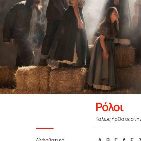
Ρόλοι
Καλώς ήρθατε στην
Αλφαβητικά
Α
Β
Γ
Δ
Ε