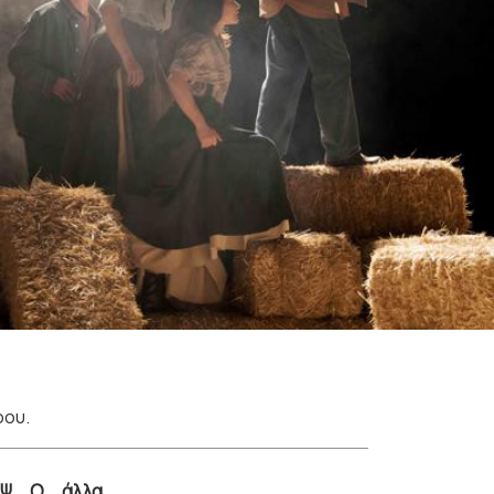
ρου.
Ψ
Ω
άλλα